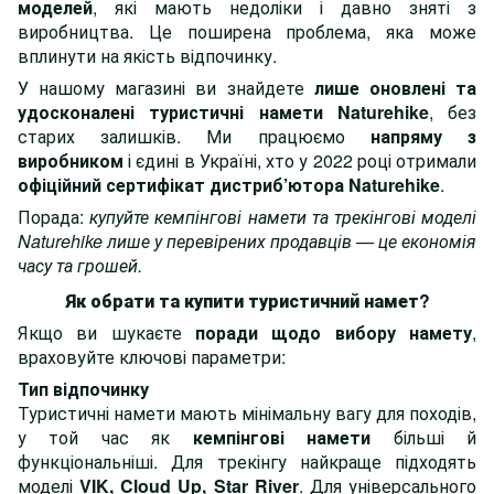
моделей
, які мають недоліки і давно зняті з
виробництва. Це поширена проблема, яка може
вплинути на якість відпочинку.
У нашому магазині ви знайдете
лише оновлені та
удосконалені туристичні намети Naturehike
, без
старих залишків. Ми працюємо
напряму з
виробником
і єдині в Україні, хто у 2022 році отримали
офіційний сертифікат дистриб’ютора Naturehike
.
Порада:
купуйте кемпінгові намети та трекінгові моделі
Naturehike лише у перевірених продавців — це економія
часу та грошей.
Як обрати та купити туристичний намет?
Якщо ви шукаєте
поради щодо вибору намету
,
враховуйте ключові параметри:
Тип відпочинку
Туристичні намети мають мінімальну вагу для походів,
у той час як
кемпінгові намети
більші й
функціональніші. Для трекінгу найкраще підходять
моделі
VIK
,
Cloud Up
,
Star River
. Для універсального