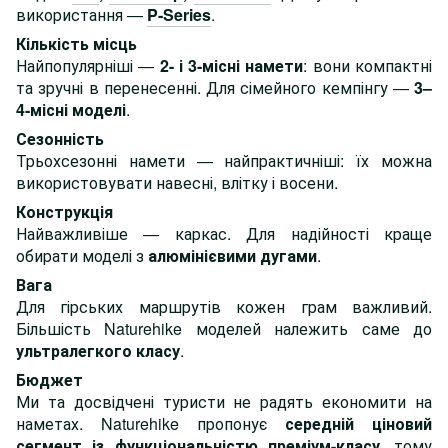
використання —
P-Series
.
Кількість місць
Найпопулярніші —
2- і 3-місні намети
: вони компактні
та зручні в перенесенні. Для сімейного кемпінгу —
3–
4-місні моделі
.
Сезонність
Трьохсезонні намети — найпрактичніші: їх можна
використовувати навесні, влітку і восени.
Конструкція
Найважливіше — каркас. Для надійності краще
обирати моделі з
алюмінієвими дугами
.
Вага
Для гірських маршрутів кожен грам важливий.
Більшість Naturehike моделей належить саме до
ультралегкого класу
.
Бюджет
Ми та досвідчені туристи не радять економити на
наметах. Naturehike пропонує
середній ціновий
сегмент із функціональністю преміум-класу
, тому