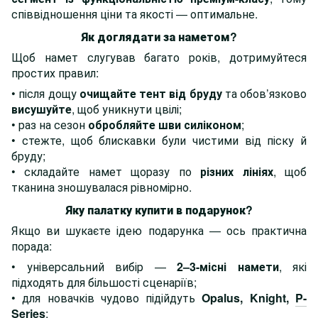
співвідношення ціни та якості — оптимальне.
Як доглядати за наметом?
Щоб намет слугував багато років, дотримуйтеся
простих правил:
• після дощу
очищайте тент від бруду
та обов’язково
висушуйте
, щоб уникнути цвілі;
• раз на сезон
обробляйте шви силіконом
;
• стежте, щоб блискавки були чистими від піску й
бруду;
• складайте намет щоразу по
різних лініях
, щоб
тканина зношувалася рівномірно.
Яку палатку купити в подарунок?
Якщо ви шукаєте ідею подарунка — ось практична
порада:
• універсальний вибір —
2–3-місні намети
, які
підходять для більшості сценаріїв;
• для новачків чудово підійдуть
Opalus, Knight,
P-
Series
;