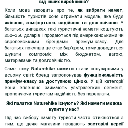
від інших виробників?
Коли мова заходить про те,
як вибрати намет
,
більшість туристів хоче отримати модель, яка буде
якісною, комфортною, надійною та довговічною
. У
багатьох випадках такі туристичні намети коштують
250–350 доларів і продаються під американськими чи
європейськими брендами преміум-класу. Для
багатьох покупців це стає бар’єром, тому доводиться
шукати компроміс між бюджетом, вагою,
матеріалами та довговічністю.
Саме тому
Naturehike намети
стали популярними у
всьому світі: бренд запропонував
функціональність
преміум-класу за доступною ціною
. У цій категорії
вони впевнено займають ультралегкий сегмент,
пропонуючи туристам надійність без переплати.
Які палатки Naturehike існують? Які намети можна
купити у нас?
Під час вибору намету туристи часто стикаються з
тим, що деякі магазини продають
застарілі версії