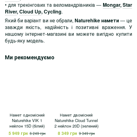
• для трекінгових та веломандрівників —
Mongar
,
Star
River
,
Cloud Up
, Cycling
.
Який би варіант ви не обрали,
Naturehike намети
— це
завжди якість, надійність і позитивні враження. У
нашому інтернет-магазині ви можете вигідно купити
будь-яку модель.
Ми рекомендуємо
Намет одномісний
Намет двомісний
Naturehike VIK 1
Naturehike Cloud Tunnel
нейлон 15D (білий)
2 нейлон 20D (зелений)
5 949 грн
8 349 грн
6 249 грн
9 349 грн