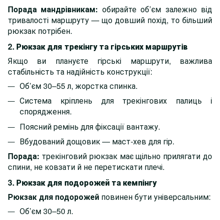
Порада мандрівникам:
обирайте об’єм залежно від
тривалості маршруту — що довший похід, то більший
рюкзак потрібен.
2. Рюкзак для трекінгу та гірських маршрутів
Якщо ви плануєте гірські маршрути, важлива
стабільність та надійність конструкції:
Об’єм 30–55 л, жорстка спинка.
Система кріплень для трекінгових палиць і
спорядження.
Поясний ремінь для фіксації вантажу.
Вбудований дощовик — маст-хев для гір.
Порада:
трекінговий рюкзак має щільно прилягати до
спини, не ковзати й не перетискати плечі.
3. Рюкзак для подорожей та кемпінгу
Рюкзак для подорожей
повинен бути універсальним:
Об’єм 30–50 л.