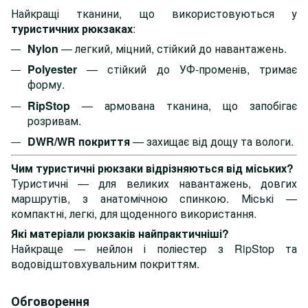
Найкращі тканини, що використовуються у
туристичних рюкзаках
:
Nylon
— легкий, міцний, стійкий до навантажень.
Polyester
— стійкий до УФ-променів, тримає
форму.
RipStop
— армована тканина, що запобігає
розривам.
DWR/WR покриття
— захищає від дощу та вологи.
Чим туристичні рюкзаки відрізняються від міських?
Туристичні — для великих навантажень, довгих
маршрутів, з анатомічною спинкою. Міські —
компактні, легкі, для щоденного використання.
Які матеріали рюкзаків найпрактичніші?
Найкраще — нейлон і поліестер з RipStop та
водовідштовхувальним покриттям.
Обговорення