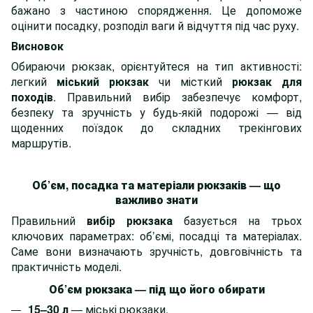
бажано з частиною спорядження. Це допоможе
оцінити посадку, розподіл ваги й відчуття під час руху.
Висновок
Обираючи рюкзак, орієнтуйтеся на тип активності:
легкий
міський рюкзак
чи місткий
рюкзак для
походів
. Правильний вибір забезпечує комфорт,
безпеку та зручність у будь-якій подорожі — від
щоденних поїздок до складних трекінгових
маршрутів.
Об’єм, посадка та матеріали рюкзаків — що
важливо знати
Правильний
вибір рюкзака
базується на трьох
ключових параметрах: об’ємі, посадці та матеріалах.
Саме вони визначають зручність, довговічність та
практичність моделі.
Об’єм рюкзака — під що його обирати
15–30 л
— міські рюкзаки.