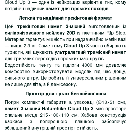
Cloud Up 3 — один із найкращих варіантів тих, кому
потрібен надійний
намет для гірських походів
.
Легкий та надійний трекінговий формат
Цей
трекінговий намет 3-місний
виготовлений із
силіконізованого нейлону 20D
із плетінням Rip Stop.
Матеріал гарантує міцність при надзвичайно малій вазі
— лише 2,3 кг. Саме тому
Cloud Up 3
часто обирають
туристи, які шукають
ультралегкий тримісний намет
для тривалих переходів і гірських маршрутів.
Водостійкість тенту та підлоги 4000 мм дозволяє
комфортно використовувати модель під час дощу,
сильного вітру. Це робить її універсальним рішенням
не лише для літа, а й демісезону.
Простір для трьох без зайвої ваги
Попри компактні габарити в упаковці (∅18×51 см),
намет 3-місний Naturehike Cloud Up 3
має просторе
спальне місце 215×180×110 см. Хабова конструкція
каркаса з поперечною планкою забезпечує
збільшений внутрішній простір і стійкість.