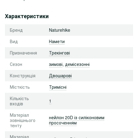
Характеристики
Бренд
Naturehike
Вид
Намети
Призначення
Трекінгові
Сезон
зимові
,
демісезонні
Конструкція
Двошарові
Місткість
Тримісні
Кількість
1
входів
Матеріал
нейлон 20D із силіконовим
зовнішнього
просоченням
тенту
Матеріал