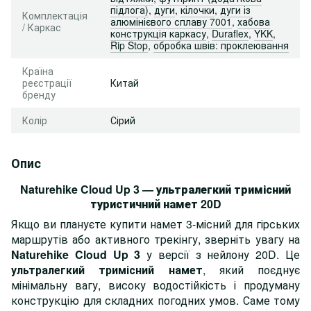
підлога)
,
дуги
,
кілочки
,
дуги із
Комплектація
алюмінієвого сплаву 7001
,
хабова
/ Каркас
конструкція каркасу
,
Duraflex
,
YKK
,
Rip Stop
,
обробка швів: проклеювання
Країна
реєстрації
Китай
бренду
Колір
Сірий
Опис
Naturehike Cloud Up 3
— ультралегкий тримісний
туристичний намет 20D
Якщо ви плануєте купити намет 3-місний для гірських
маршрутів або активного трекінгу, зверніть увагу на
Naturehike Cloud Up 3
у версії з нейлону 20D. Це
ультралегкий тримісний намет
, який поєднує
мінімальну вагу, високу водостійкість і продуману
конструкцію для складних погодних умов. Саме тому