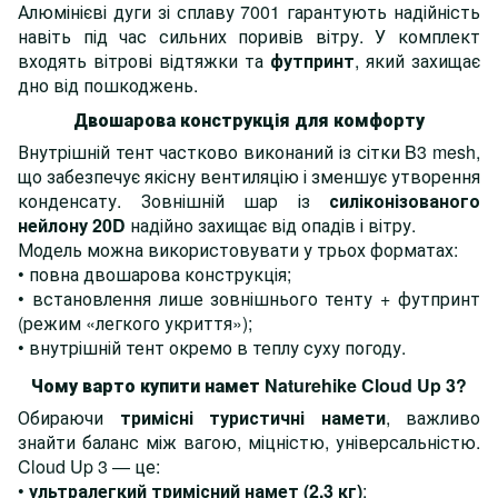
Алюмінієві дуги зі сплаву 7001 гарантують надійність
навіть під час сильних поривів вітру. У комплект
входять вітрові відтяжки та
футпринт
, який захищає
дно від пошкоджень.
Двошарова конструкція для комфорту
Внутрішній тент частково виконаний із сітки B3 mesh,
що забезпечує якісну вентиляцію і зменшує утворення
конденсату. Зовнішній шар із
силіконізованого
нейлону 20D
надійно захищає від опадів і вітру.
Модель можна використовувати у трьох форматах:
• повна двошарова конструкція;
• встановлення лише зовнішнього тенту + футпринт
(режим «легкого укриття»);
• внутрішній тент окремо в теплу суху погоду.
Чому варто купити намет Naturehike Cloud Up 3
?
Обираючи
тримісні туристичні намети
, важливо
знайти баланс між вагою, міцністю, універсальністю.
Cloud Up 3 — це:
•
ультралегкий тримісний намет (2,3 кг)
;