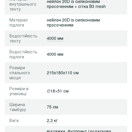
нейлон 20D із силіконовим
внутрішнього
просоченням + сітка B3 mesh
тенту
Матеріал
нейлон 20D із силіконовим
підлоги
просоченням
Водостійкість
4000 мм
тенту
Водостійкість
4000 мм
підлоги
Розміри
спального
215х180х110 см
місця
Розміри в
∅18×51 см
упаковці
Ширина
75 см
тамбуру
Вага
2,3 кг
відтяжки
,
футпринт (додаткова