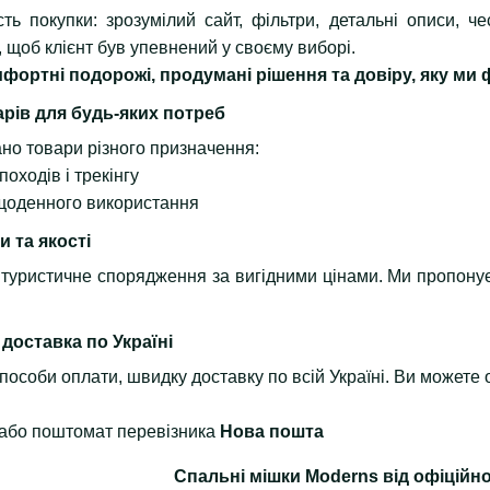
ть покупки: зрозумілий сайт, фільтри, детальні описи, че
 щоб клієнт був упевнений у своєму виборі.
мфортні подорожі, продумані рішення та довіру, яку ми
арів для будь-яких потреб
ано товари різного призначення:
походів і трекінгу
 щоденного використання
и та якості
е туристичне спорядження за вигідними цінами. Ми пропон
 доставка по Україні
пособи оплати, швидку доставку по всій Україні. Ви можете 
я або поштомат перевізника
Нова пошта
Спальні мішки Moderns від офіційн