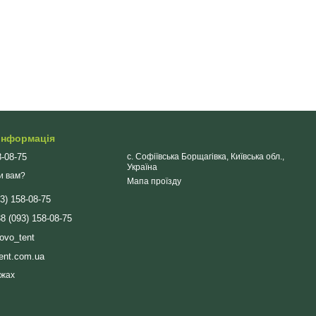
 інформація
8-08-75
с. Софіївська Борщагівка, Київська обл.,
Україна
и вам?
Мапа проїзду
93) 158-08-75
 (093) 158-08-75
ovo_tent
ent.com.ua
ежах