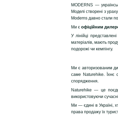
MODERNS — український
Моделі створені з ураху
Moderns давно стали по
Ми є
офіційним диле
У лінійці представлені
матеріалів, мають прод
подорожі чи кемпінгу.
Ми є авторизованим ди
саме Naturehike. Їхнє
спорядження.
Naturehike — це поєдн
використовуючи сучасні
Ми — єдині в Україні, 
права продажу їх турист