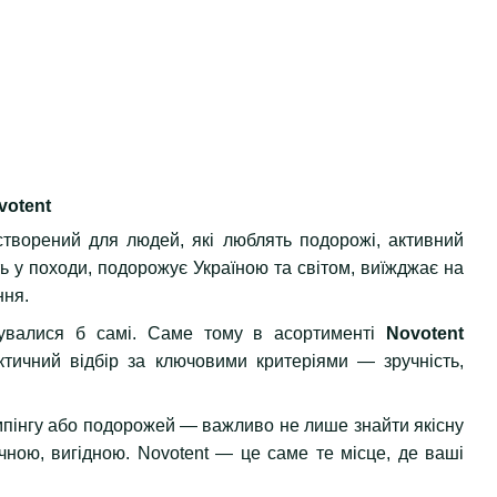
votent
 створений для людей, які люблять подорожі, активний
ть у походи, подорожує Україною та світом, виїжджає на
ння.
тувалися б самі. Саме тому в асортименті
Novotent
ктичний відбір за ключовими критеріями — зручність,
емпінгу або подорожей — важливо не лише знайти якісну
чною, вигідною. Novotent — це саме те місце, де ваші