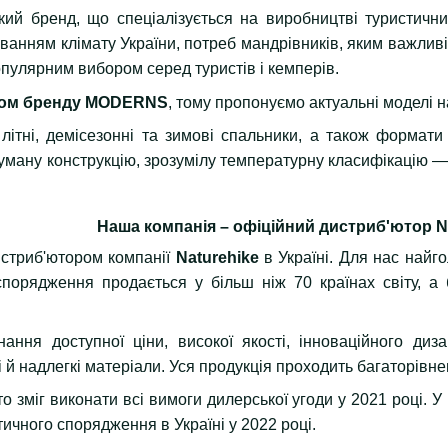
 бренд, що спеціалізується на виробництві туристичних
ванням клімату України, потреб мандрівників, яким важливі
пулярним вибором серед туристів і кемперів.
ром бренду MODERNS
, тому пропонуємо актуальні моделі 
 літні, демісезонні та зимові спальники, а також формат
уману конструкцію, зрозумілу температурну класифікацію — 
Наша компанія – офіційний дистриб'ютор Na
стриб'ютором компанії
Naturehike
в Україні. Для нас найг
 спорядження продається у більш ніж 70 країнах світу, а 
ання доступної ціни, високої якості, інноваційного диза
 й надлегкі матеріали. Уся продукція проходить багаторів
хто зміг виконати всі вимоги дилерської угоди у 2021 році.
ичного спорядження в Україні у 2022 році.