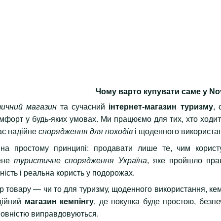
Чому варто купувати саме у No
ичний магазин
та сучасний
інтернет-магазин туризму
,
комфорт у будь-яких умовах. Ми працюємо для тих, хто ходи
ає надійне
спорядження для походів
і щоденного використа
 на простому принципі: продавати лише те, чим корис
рене
туристичне спорядження Україна
, яке пройшло пра
ність і реальна користь у подорожах.
р товару — чи то для туризму, щоденного використання, к
дійний
магазин кемпінгу
, де покупка буде простою, безпе
 повністю виправдовуються.