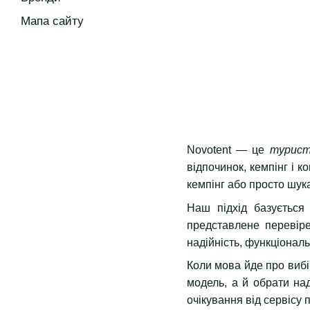
Мапа сайту
Novotent — це
турист
відпочинок, кемпінг і 
кемпінг або просто шук
Наш підхід базується
представлене переві
надійність, функціональ
Коли мова йде про вибі
модель, а й обрати на
очікування від сервісу