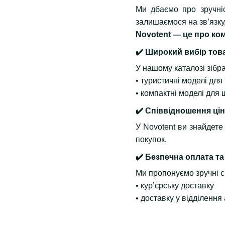
Ми дбаємо про зручніс
залишаємося на зв’язку,
Novotent — це про ко
✔️ Широкий вибір тов
У нашому каталозі зібр
• туристичні моделі для 
• компактні моделі для
✔️ Співвідношення цін
У Novotent ви знайдет
покупок.
✔️ Безпечна оплата та
Ми пропонуємо зручні с
• кур’єрську доставку
• доставку у відділенн