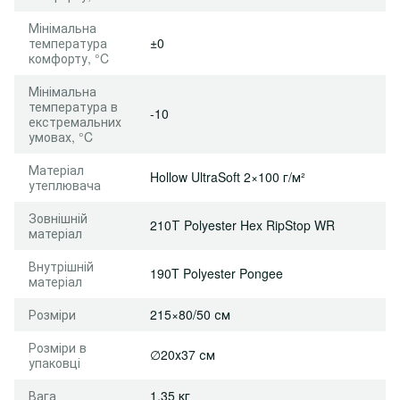
Мінімальна
температура
±0
комфорту, °C
Мінімальна
температура в
-10
екстремальних
умовах, °C
Матеріал
Hollow UltraSoft 2×100 г/м²
утеплювача
Зовнішній
210Т Polyester Hex RipStop WR
матеріал
Внутрішній
190T Polyester Pongee
матеріал
Розміри
215×80/50 см
Розміри в
∅20х37 см
упаковці
Вага
1,35 кг