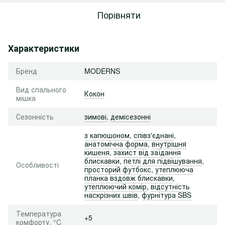
Порівняти
Характеристики
Бренд
MODERNS
Вид спального
Кокон
мішка
Сезонність
зимові
,
демісезонні
з капюшоном
,
співз'єднані
,
анатомічна форма
,
внутрішня
кишеня
,
захист від заїдання
блискавки
,
петлі для підвішування
,
Особливості
просторий футбокс
,
утеплююча
планка вздовж блискавки
,
утеплюючий комір
,
відсутність
наскрізних швів
,
фурнітура SBS
Температура
+5
комфорту, °C