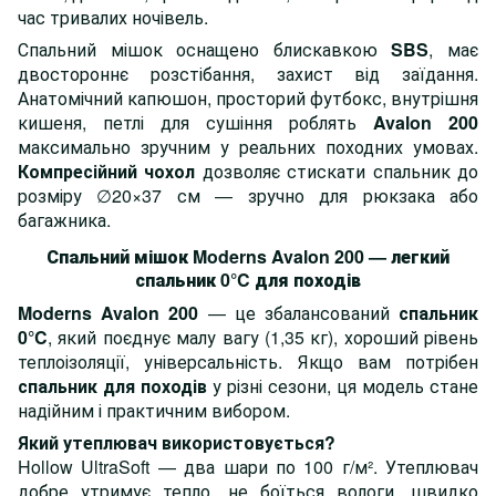
час тривалих ночівель.
Спальний мішок оснащено блискавкою
SBS
, має
двостороннє розстібання, захист від заїдання.
Анатомічний капюшон, просторий футбокс, внутрішня
кишеня, петлі для сушіння роблять
Avalon 200
максимально зручним у реальних походних умовах.
Компресійний чохол
дозволяє стискати спальник до
розміру ∅20×37 см — зручно для рюкзака або
багажника.
Спальний мішок Moderns Avalon 200 — легкий
спальник 0°C для походів
Moderns Avalon 200
— це збалансований
спальник
0°C
, який поєднує малу вагу (1,35 кг), хороший рівень
теплоізоляції, універсальність. Якщо вам потрібен
спальник для походів
у різні сезони, ця модель стане
надійним і практичним вибором.
Який утеплювач використовується?
Hollow UltraSoft — два шари по 100 г/м². Утеплювач
добре утримує тепло, не боїться вологи, швидко