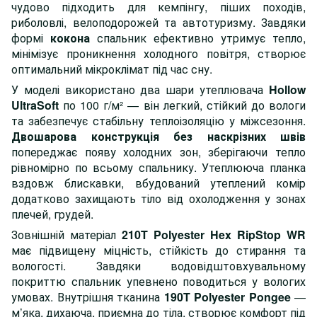
чудово підходить для кемпінгу, піших походів,
риболовлі, велоподорожей та автотуризму. Завдяки
формі
кокона
спальник ефективно утримує тепло,
мінімізує проникнення холодного повітря, створює
оптимальний мікроклімат під час сну.
У моделі використано два шари утеплювача
Hollow
UltraSoft
по 100 г/м² — він легкий, стійкий до вологи
та забезпечує стабільну теплоізоляцію у міжсезоння.
Двошарова конструкція без наскрізних швів
попереджає появу холодних зон, зберігаючи тепло
рівномірно по всьому спальнику. Утеплююча планка
вздовж блискавки, вбудований утеплений комір
додатково захищають тіло від охолодження у зонах
плечей, грудей.
Зовнішній матеріал
210T Polyester Hex RipStop WR
має підвищену міцність, стійкість до стирання та
вологості. Завдяки водовідштовхувальному
покриттю спальник упевнено поводиться у вологих
умовах. Внутрішня тканина
190T Polyester Pongee
—
м’яка, дихаюча, приємна до тіла, створює комфорт під