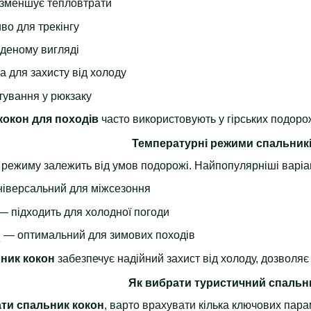
 зменшує тепловтрати
во для трекінгу
аденому вигляді
 для захисту від холоду
тування у рюкзаку
кокон для походів
часто використовують у гірських подорож
Температурні режими спальникі
 режиму залежить від умов подорожі. Найпопулярніші варіа
іверсальний для міжсезоння
— підходить для холодної погоди
C
— оптимальний для зимових походів
ник кокон
забезпечує надійний захист від холоду, дозволя
Як вибрати туристичний спальн
ти спальник кокон
, варто врахувати кілька ключових пара