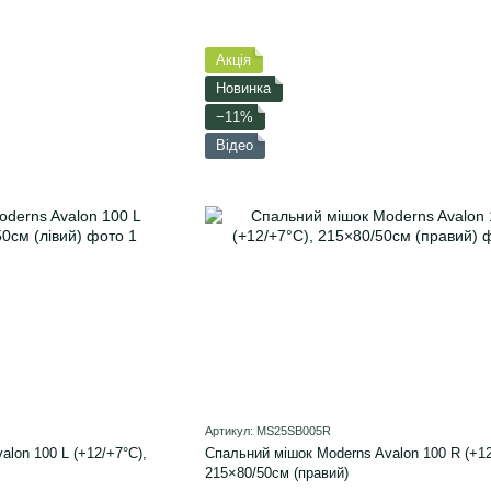
Акція
Новинка
−11%
Відео
Артикул: MS25SB005R
lon 100 L (+12/+7°C),
Спальний мішок Moderns Avalon 100 R (+12
215×80/50см (правий)