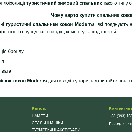
еплоізоляції
туристичний зимовий спальник
такого типу о
Чому варто купити спальник коко
ені
туристичні спальники кокон Moderns
, які поєднують 
фортного сну під час походів, кемпінгу та подорожей.
ція бренду
ія
а вага
ішок кокон Moderns
для походів у гори, відкривайте нові
Каталог
Контактна
НАМЕТИ
+38 (093) 15
СПАЛЬНІ МІШКИ
Передзвонит
ТУРИСТИЧНІ АКСЕСУАРИ