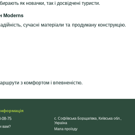
бирають як новачки, так і досвідчені туристи.
н Moderns
надійність, сучасні матеріали та продуману конструкцію.
 маршрути з комфортом і впевненістю.
 інформація
8-08-75
с. Софіївська Борщагівка, Київська обл.,
Україна
и вам?
Мапа проїзду