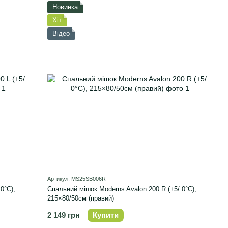
Новинка
Хіт
Відео
Артикул: MS25SB006R
0°C),
Спальний мішок Moderns Avalon 200 R (+5/ 0°C),
215×80/50см (правий)
2 149 грн
Купити