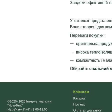
Завдяки ефективній т
У каталозі представл
Вони створені для ком
Переваги покупки:
оригінальна продук
висока теплоізоляц
компактність і мал
Обирайте
спальний м
Клієнтам
Каталог
©2020- 2026 Інтернет-магазин
Про нас
"NovoTent"
На зв'язку: Пн-Пт 9:00-18:00
Оплата і доставка