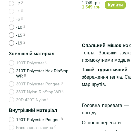
1 749 грн
2
-2
Купити
1 549 грн
0
-4
0
-6
2
-10
2
-15
2
-19
Спальний мішок кок
тепла. Завдяки звуж
Зовнішній матеріал
прямокутними моделя
0
190T Polyester
Такий
туристичний 
210Т Polyester Hex RipStop
8
WR
збереження тепла. Са
0
300T Polyester Pongee
маршрутів.
0
380T Nylon RipStop WR
0
20D 420T Nylon
Головна перевага — 
Внутрішній матеріал
погоду.
8
190T Polyester Pongee
Основні переваги:
0
Бавовняна тканина