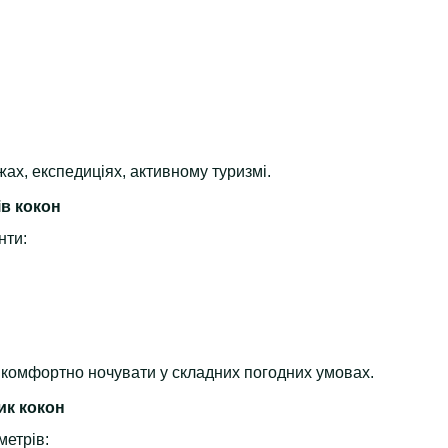
ах, експедиціях, активному туризмі.
в кокон
нти:
є комфортно ночувати у складних погодних умовах.
ик кокон
метрів: