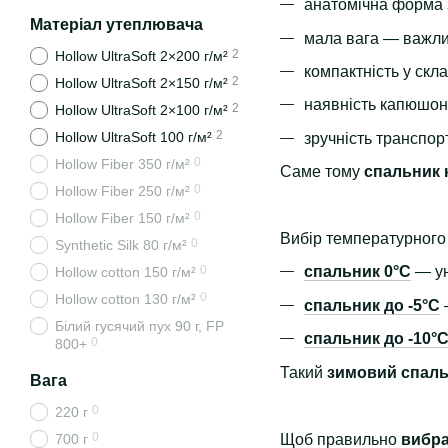
анатомічна форма
Матеріал утеплювача
мала вага — важли
2
Hollow UltraSoft 2×200 г/м²
компактність у скл
2
Hollow UltraSoft 2×150 г/м²
наявність капюшона
2
Hollow UltraSoft 2×100 г/м²
2
Hollow UltraSoft 100 г/м²
зручність транспор
0
Hollow Fiber 350 г/м²
Саме тому
спальник 
0
Hollow Fiber 250 г/м²
0
Hollow Fiber 150 г/м²
Вибір температурного
0
Synthetic Silk 80 г/м²
0
спальник 0°C
— ун
Hollow cotton 150 г/м²
0
Hollow cotton 130 г/м²
спальник до -5°C
Білий гусячий пух 90 г, FP
спальник до -10°
0
800+
Такий
зимовий спаль
Вага
0
220 г
0
Щоб правильно
вибра
700 г