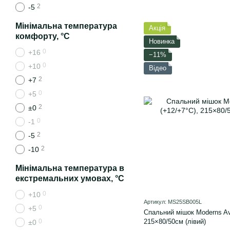
2
-5
Мінімальна температура
Акція
комфорту, °C
Новинка
0
+16
−11%
0
+10
Відео
2
+7
0
+5
2
±0
0
-1
2
-5
2
-10
Мінімальна температура в
екстремальних умовах, °C
0
+10
Артикул: MS25SB005L
0
+5
Спальний мішок Moderns Ava
215×80/50см (лівий)
0
±0