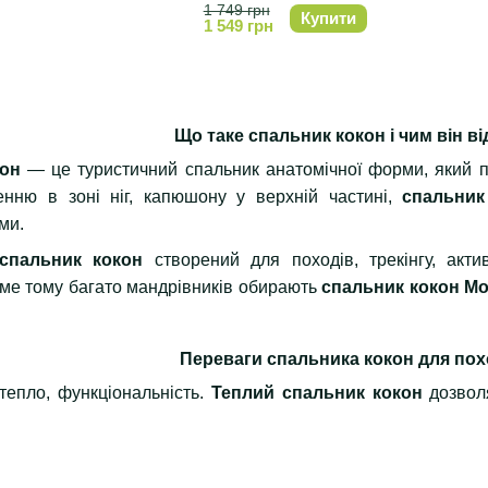
1 749 грн
Купити
1 549 грн
Що таке спальник кокон і чим він ві
он
— це туристичний спальник анатомічної форми, який п
енню в зоні ніг, капюшону у верхній частині,
спальник
ми.
спальник кокон
створений для походів, трекінгу, акти
ме тому багато мандрівників обирають
спальник кокон M
Переваги спальника кокон для похо
тепло, функціональність.
Теплий спальник кокон
дозволя