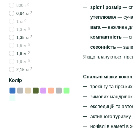
0
800 г
зріст і розмір
— сп
2
0,94 кг
утеплювач
— суча
0
1 кг
вага
— важлива дл
0
1,3 кг
компактність
— сп
2
1,35 кг
0
1,6 кг
сезонність
— зале
2
1,8 кг
Якщо плануються гірсь
0
1,9 кг
2
2,15 кг
Спальні мішки кокон
Колір
трекінгу та гірськи
зимових мандрівок
експедицій та авт
активного туризму
ночівлі в наметі в 