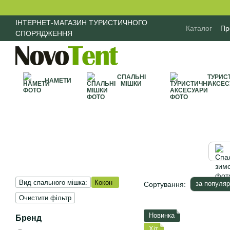
Перейти до основного контенту
ІНТЕРНЕТ-МАГАЗИН ТУРИСТИЧНОГО
Каталог
Пр
СПОРЯДЖЕННЯ
Договір пу
СПАЛЬНІ
ТУРИС
НАМЕТИ
МІШКИ
АКСЕС
Вид спального мішка:
Кокон
за популяр
Сортування:
Очистити фільтр
Новинка
Бренд
Хіт