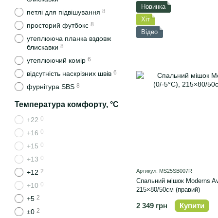
Новинка
8
петлі для підвішування
Хіт
8
просторий футбокс
Відео
утеплююча планка вздовж
8
блискавки
6
утеплюючий комір
6
відсутність наскрізних швів
8
фурнітура SBS
Температура комфорту, °C
0
+22
0
+16
0
+15
0
+13
2
Артикул: MS25SB007R
+12
Спальний мішок Moderns Ava
0
+10
215×80/50см (правий)
2
+5
2 349 грн
Купити
2
±0