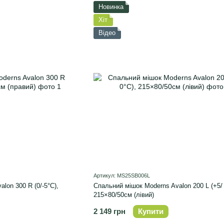
Новинка
Хіт
Відео
Артикул: MS25SB006L
lon 300 R (0/-5°C),
Спальний мішок Moderns Avalon 200 L (+5/ 
215×80/50см (лівий)
2 149 грн
Купити