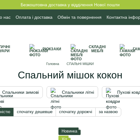
Безкоштовна доставка у відділення Нової пошти
о нас
Оплата і доставка
Обмін та повернення
Контактна інфо
блічної оферти
Бренди
ТИЧНІ
СКЛАДНІ
РЮКЗАКИ
ГА
УАРИ
МЕБЛІ
Головна
СПАЛЬНІ МІШКИ
Спальний мішок кокон
Спальники зимові
Спальники літні
Пухові ков
ністю
спочатку дешевше
спочатку дорожчі
за назвою
Новинка
Хіт