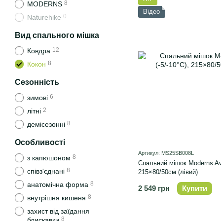
8
MODERNS
Відео
0
Naturehike
Вид спального мішка
12
Ковдра
8
Кокон
Сезонність
6
зимові
2
літні
8
демісезонні
Особливості
Артикул: MS25SB008L
8
з капюшоном
Спальний мішок Moderns Ava
8
співз'єднані
215×80/50см (лівий)
8
анатомічна форма
2 549 грн
Купити
8
внутрішня кишеня
захист від заїдання
8
блискавки