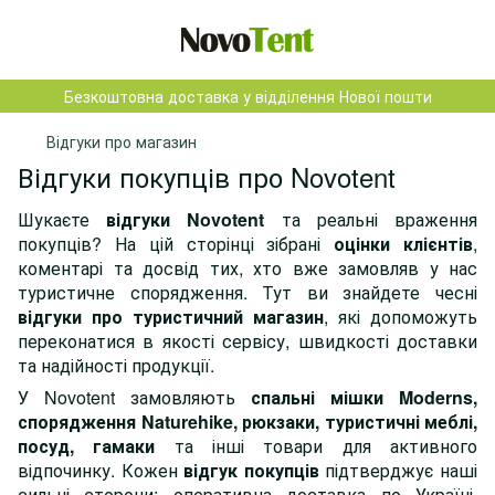
Безкоштовна доставка у відділення Нової пошти
Відгуки про магазин
Відгуки покупців про Novotent
Шукаєте
відгуки Novotent
та реальні враження
покупців? На цій сторінці зібрані
оцінки клієнтів
,
коментарі та досвід тих, хто вже замовляв у нас
туристичне спорядження. Тут ви знайдете чесні
відгуки про туристичний магазин
, які допоможуть
переконатися в якості сервісу, швидкості доставки
та надійності продукції.
У Novotent замовляють
спальні мішки Moderns,
спорядження Naturehike, рюкзаки, туристичні меблі,
посуд, гамаки
та інші товари для активного
відпочинку. Кожен
відгук покупців
підтверджує наші
сильні сторони: оперативна доставка по Україні,