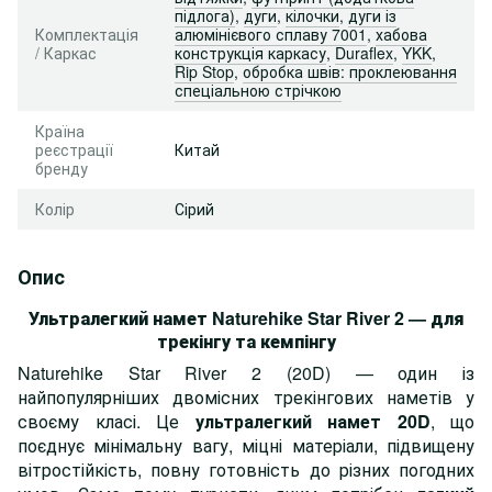
підлога)
,
дуги
,
кілочки
,
дуги із
Комплектація
алюмінієвого сплаву 7001
,
хабова
/ Каркас
конструкція каркасу
,
Duraflex
,
YKK
,
Rip Stop
,
обробка швів: проклеювання
спеціальною стрічкою
Країна
реєстрації
Китай
бренду
Колір
Сірий
Опис
Ультралегкий намет Naturehike Star River 2 — для
трекінгу та кемпінгу
Naturehike Star River 2 (20D) — один із
найпопулярніших двомісних трекінгових наметів у
своєму класі. Це
ультралегкий намет 20D
, що
поєднує мінімальну вагу, міцні матеріали, підвищену
вітростійкість, повну готовність до різних погодних