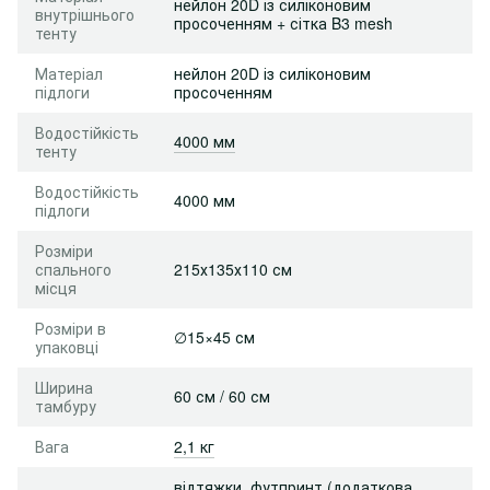
нейлон 20D із силіконовим
внутрішнього
просоченням + сітка B3 mesh
тенту
Матеріал
нейлон 20D із силіконовим
підлоги
просоченням
Водостійкість
4000 мм
тенту
Водостійкість
4000 мм
підлоги
Розміри
спального
215х135х110 см
місця
Розміри в
∅15×45 см
упаковці
Ширина
60 см / 60 см
тамбуру
Вага
2,1 кг
відтяжки
,
футпринт (додаткова