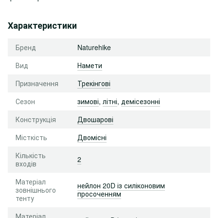
Характеристики
Бренд
Naturehike
Вид
Намети
Призначення
Трекінгові
Сезон
зимові
,
літні
,
демісезонні
Конструкція
Двошарові
Місткість
Двомісні
Кількість
2
входів
Матеріал
нейлон 20D із силіконовим
зовнішнього
просоченням
тенту
Матеріал