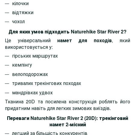
кілочки
відтяжки
чохол
Для яких умов підходить Naturehike Star River 2?
Це універсальний
намет для походів
, який
використовується у:
гірських маршрутах
кемпінгу
велоподорожах
тривалих трекінгових походах
мандрівках удвох
Тканина 20D та посилена конструкція роблять його
придатним навіть для легких зимових виїздів.
Переваги Naturehike Star River 2 (20D):
трекінговий
намет 2-місний
легший за більшість конкурентів