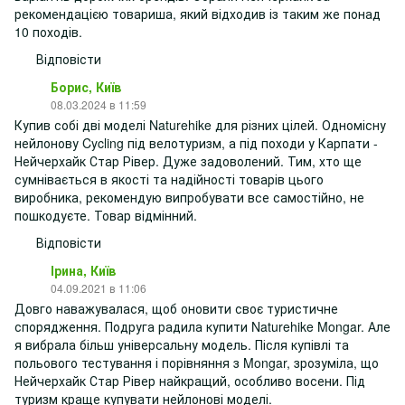
рекомендацією товариша, який відходив із таким же понад
10 походів.
Відповісти
Борис, Київ
08.03.2024 в 11:59
Купив собі дві моделі Naturehike для різних цілей. Одномісну
нейлонову Cycling під велотуризм, а під походи у Карпати -
Нейчерхайк Стар Рівер. Дуже задоволений. Тим, хто ще
сумнівається в якості та надійності товарів цього
виробника, рекомендую випробувати все самостійно, не
пошкодуєте. Товар відмінний.
Відповісти
Ірина, Київ
04.09.2021 в 11:06
Довго наважувалася, щоб оновити своє туристичне
спорядження. Подруга радила купити Naturehike Mongar. Але
я вибрала більш універсальну модель. Після купівлі та
польового тестування і порівняння з Mongar, зрозуміла, що
Нейчерхайк Стар Рівер найкращий, особливо восени. Під
туризм краще купувати нейлонові моделі.