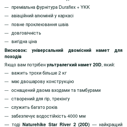
преміальна фурнітура Duraflex + YKK
авіаційний алюміній у каркасі
повне проклеювання швів
довговічність
вигідна ціна
Висновок: універсальний двомісний намет для
походів
Якщо вам потрібен
ультралегкий намет 20D
, який:
важить трохи більше 2 кг
має двошарову конструкцію
оснащений двома входами та тамбурами
створений для гір, трекінгу
служить багато років
забезпечує водостійкість 4000 мм
— тоді
Naturehike Star River 2 (20D)
— найкращий