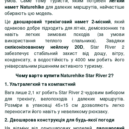
умов. Саме тому туристи, яким потрібен
легкий
намет Naturehike
для далеких маршрутів, найчастіше
обирають цю модель.
Це
двошаровий трекінговий намет 2-місний
, який
однаково добре підходить для літніх, демісезонних та
навіть легких зимових походів (за умови
використання теплого спальника). Завдяки
силіконізованому нейлону 20D
, Star River 2
забезпечує стабільний захист від дощу, вітру,
конденсату, а водостійкість у 4000 мм робить його
універсальним рішенням активного туризму.
Чому варто купити Naturehike Star River 2?
1. Ультралегкий та компактний
Вага лише 2,1 кг робить Star River 2 чудовим вибором
для трекінгу, велопоходів і далеких маршрутів.
Розміри в упаковці 45×15 см дозволяють легко
переносити його навіть у невеликому рюкзаку.
2. Двошарова конструкція для будь-якої погоди
На відміну від одношарових моделей,
двошаровий