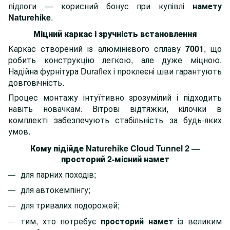
підлоги — корисний бонус при купівлі
намету
Naturehike
.
Міцний каркас і зручність встановлення
Каркас створений із алюмінієвого сплаву
7001
, що
робить конструкцію легкою, але дуже міцною.
Надійна фурнітура Duraflex і проклеєні шви гарантують
довговічність.
Процес монтажу інтуїтивно зрозумілий і підходить
навіть новачкам. Вітрові відтяжки, кілочки в
комплекті забезпечують стабільність за будь-яких
умов.
Кому підійде Naturehike Cloud Tunnel 2
—
просторий 2-місний намет
для парних походів;
для автокемпінгу;
для тривалих подорожей;
тим, хто потребує
просторий намет
із великим