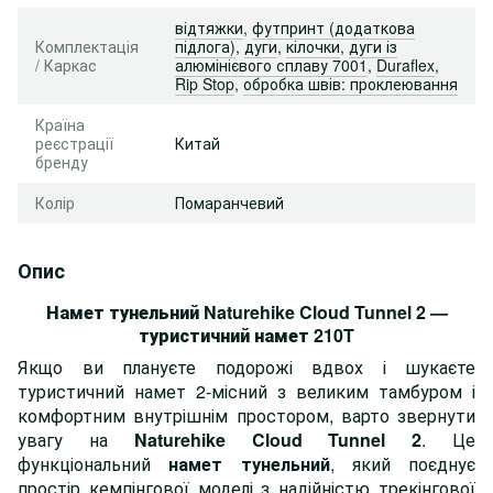
відтяжки
,
футпринт (додаткова
Комплектація
підлога)
,
дуги
,
кілочки
,
дуги із
/ Каркас
алюмінієвого сплаву 7001
,
Duraflex
,
Rip Stop
,
обробка швів: проклеювання
Країна
реєстрації
Китай
бренду
Колір
Помаранчевий
Опис
Намет тунельний Naturehike Cloud Tunnel 2 —
туристичний намет 210T
Якщо ви плануєте подорожі вдвох і шукаєте
туристичний намет 2-місний з великим тамбуром і
комфортним внутрішнім простором, варто звернути
увагу на
Naturehike Cloud Tunnel 2
. Це
функціональний
намет тунельний
, який поєднує
простір кемпінгової моделі з надійністю трекінгової