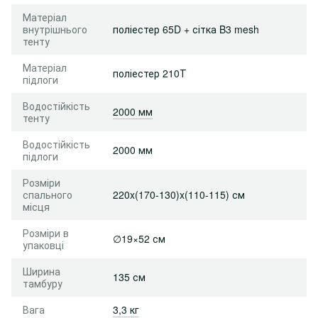
Матеріал
внутрішнього
поліестер 65D + сітка B3 mesh
тенту
Матеріал
поліестер 210Т
підлоги
Водостійкість
2000 мм
тенту
Водостійкість
2000 мм
підлоги
Розміри
спального
220x(170-130)x(110-115) см
місця
Розміри в
∅19×52 см
упаковці
Ширина
135 см
тамбуру
Вага
3,3 кг