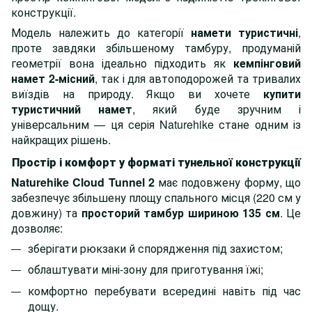
конструкції.
Модель належить до категорії
намети туристичні
,
проте завдяки збільшеному тамбуру, продуманій
геометрії вона ідеально підходить як
кемпінговий
намет 2-місний
, так і для автоподорожей та тривалих
виїздів на природу. Якщо ви хочете
купити
туристичний намет
, який буде зручним і
універсальним — ця серія Naturehike стане одним із
найкращих рішень.
Простір і комфорт у форматі тунельної конструкції
Naturehike Cloud Tunnel 2
має подовжену форму, що
забезпечує збільшену площу спального місця (220 см у
довжину) та
просторий тамбур шириною 135 см
. Це
дозволяє:
зберігати рюкзаки й спорядження під захистом;
облаштувати міні-зону для приготування їжі;
комфортно перебувати всередині навіть під час
дощу.