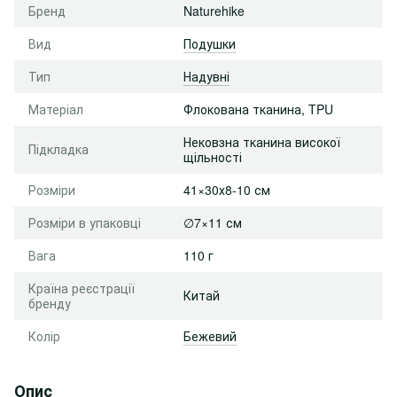
Бренд
Naturehike
Вид
Подушки
Тип
Надувні
Матеріал
Флокована тканина, TPU
Нековзна тканина високої
Підкладка
щільності
Розміри
41×30х8-10 см
Розміри в упаковці
∅7×11 см
Вага
110 г
Країна реєстрації
Китай
бренду
Колір
Бежевий
Опис