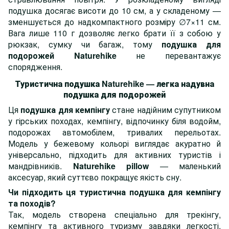
подушка досягає висоти до 10 см, а у складеному —
зменшується до надкомпактного розміру ∅7×11 см.
Вага лише 110 г дозволяє легко брати її з собою у
рюкзак, сумку чи багаж, тому
подушка для
подорожей Naturehike
не перевантажує
спорядження.
Туристична подушка Naturehike — легка надувна
подушка для подорожей
Ця
подушка для кемпінгу
стане надійним супутником
у гірських походах, кемпінгу, відпочинку біля водойм,
подорожах автомобілем, тривалих перельотах.
Модель у бежевому кольорі виглядає акуратно й
універсально, підходить для активних туристів і
мандрівників.
Naturehike pillow
— маленький
аксесуар, який суттєво покращує якість сну.
Чи підходить ця туристична подушка для кемпінгу
та походів?
Так, модель створена спеціально для трекінгу,
кемпінгу та активного туризму завдяки легкості,