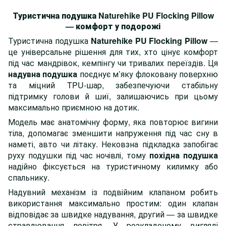
Туристична подушка Naturehike PU Flocking Pillow
— комфорт у подорожі
Туристична подушка
Naturehike PU Flocking Pillow
—
це універсальне рішення для тих, хто цінує комфорт
під час мандрівок, кемпінгу чи тривалих переїздів. Ця
надувна подушка
поєднує м’яку флоковану поверхню
та міцний TPU-шар, забезпечуючи стабільну
підтримку голови й шиї, залишаючись при цьому
максимально приємною на дотик.
Модель має анатомічну форму, яка повторює вигини
тіла, допомагає зменшити напруження під час сну в
наметі, авто чи літаку. Нековзна підкладка запобігає
руху подушки під час ночівлі, тому
похідна подушка
надійно фіксується на туристичному килимку або
спальнику.
Надувний механізм із подвійним клапаном робить
використання максимально простим: один клапан
відповідає за швидке надування, другий — за швидке
стравлювання повітря. У розкладеному вигляді