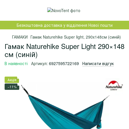
Безкоштовна доставка у відділення Нової пошти
ГАМАКИ
Гамак Naturehike Super light, 290х148см (синій)
Гамак Naturehike Super Light 290×148
см (синій)
В наявності
Артикул:
6927595722169
Написати відгук
Акція
−11%