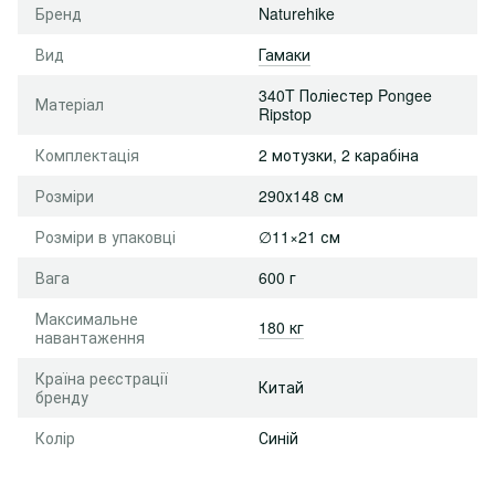
Бренд
Naturehike
Вид
Гамаки
340T Поліестер Pongee
Матеріал
Ripstop
Комплектація
2 мотузки, 2 карабіна
Розміри
290х148 см
Розміри в упаковці
∅11×21 см
Вага
600 г
Максимальне
180 кг
навантаження
Країна реєстрації
Китай
бренду
Колір
Синій