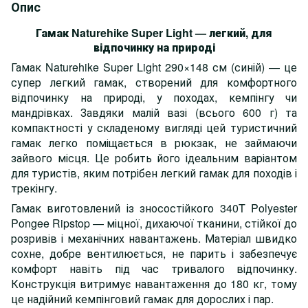
Опис
Гамак Naturehike Super Light — легкий, для
відпочинку на природі
Гамак Naturehike Super Light 290×148 см (синій) — це
супер легкий гамак, створений для комфортного
відпочинку на природі, у походах, кемпінгу чи
мандрівках. Завдяки малій вазі (всього 600 г) та
компактності у складеному вигляді цей туристичний
гамак легко поміщається в рюкзак, не займаючи
зайвого місця. Це робить його ідеальним варіантом
для туристів, яким потрібен легкий гамак для походів і
трекінгу.
Гамак виготовлений із зносостійкого 340T Polyester
Pongee Ripstop — міцної, дихаючої тканини, стійкої до
розривів і механічних навантажень. Матеріал швидко
сохне, добре вентилюється, не парить і забезпечує
комфорт навіть під час тривалого відпочинку.
Конструкція витримує навантаження до 180 кг, тому
це надійний кемпінговий гамак для дорослих і пар.